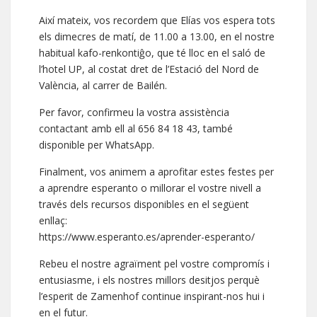
Així mateix, vos recordem que Elías vos espera tots
els dimecres de matí, de 11.00 a 13.00, en el nostre
habitual kafo-renkontiĝo, que té lloc en el saló de
l’hotel UP, al costat dret de l’Estació del Nord de
València, al carrer de Bailén.
Per favor, confirmeu la vostra assistència
contactant amb ell al 656 84 18 43, també
disponible per WhatsApp.
Finalment, vos animem a aprofitar estes festes per
a aprendre esperanto o millorar el vostre nivell a
través dels recursos disponibles en el següent
enllaç:
https://www.esperanto.es/aprender-esperanto/
Rebeu el nostre agraïment pel vostre compromís i
entusiasme, i els nostres millors desitjos perquè
l’esperit de Zamenhof continue inspirant-nos hui i
en el futur.