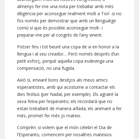
almenys fer-me una nota per treballar amb més
diligència per aconseguir realment molt a Torí -si no
fos només per demostrar que amb un llenguatge
comú sí que és possible aconseguir molt- i
preparar-me per al congrés de l’any vinent.
Potser fins i tot beuré una copa de vi en honor a la
llengua i al seu creador… Però només després d’un
petit esforç, perquè aquella copa esdevinga una
compensació, no una fugida.
Això sí, enviaré bons desitjos als meus amics
esperantistes, amb qui acostume a contactar els
dies festius (per Nadal, per exemple). Els agrairé la
seva feina per l’esperanto; els recordarà que no
estan treballant de manera aïllada; els animaré a fer
més, promet fer més jo mateix.
Comprèn: si volem que el món celebri el Dia de
l’Esperanto, comencem per nosaltres mateixos.