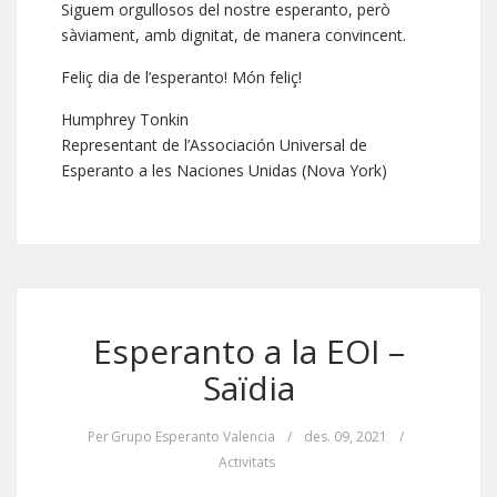
Siguem orgullosos del nostre esperanto, però
sàviament, amb dignitat, de manera convincent.
Feliç dia de l’esperanto! Món feliç!
Humphrey Tonkin
Representant de l’Associación Universal de
Esperanto a les Naciones Unidas (Nova York)
Esperanto a la EOI –
Saïdia
Per
Grupo Esperanto Valencia
/
des. 09, 2021
/
Activitats