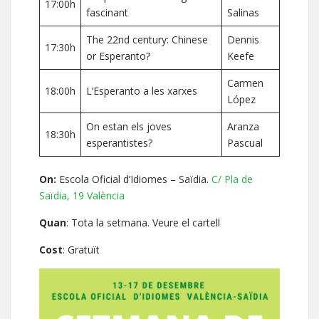
17:00h
fascinant
Salinas
The 22nd century: Chinese
Dennis
17:30h
or Esperanto?
Keefe
Carmen
18:00h
L’Esperanto a les xarxes
López
On estan els joves
Aranza
18:30h
esperantistes?
Pascual
On:
Escola Oficial d’Idiomes – Saïdia.
C/ Pla de
Saïdia, 19 València
Quan
: Tota la setmana. Veure el cartell
Cost
: Gratuït