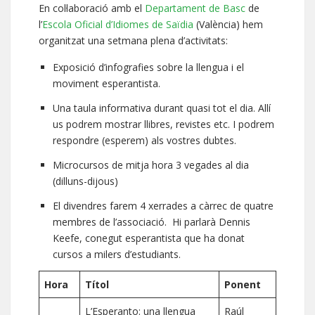
En col·laboració amb el
Departament de Basc
de
l’
Escola Oficial d’Idiomes de Saïdia
(València) hem
organitzat una setmana plena d’activitats:
Exposició d’infografies sobre la llengua i el
moviment esperantista.
Una taula informativa durant quasi tot el dia. Allí
us podrem mostrar llibres, revistes etc. I podrem
respondre (esperem) als vostres dubtes.
Microcursos de mitja hora 3 vegades al dia
(dilluns-dijous)
El divendres farem 4 xerrades a càrrec de quatre
membres de l’associació. Hi parlarà Dennis
Keefe, conegut esperantista que ha donat
cursos a milers d’estudiants.
Hora
Títol
Ponent
L’Esperanto: una llengua
Raúl