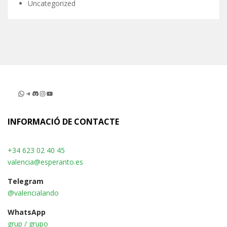
Uncategorized
WhatsApp
Telegram
Discord
Instagram
YouTube
INFORMACIÓ DE CONTACTE
+34 623 02 40 45
valencia@esperanto.es
Telegram
@valencialando
WhatsApp
grup / grupo