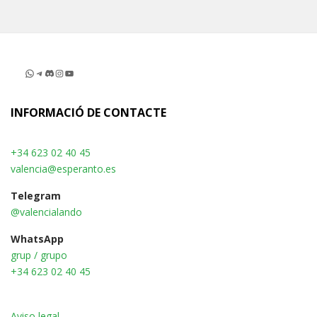
WhatsApp
Telegram
Discord
Instagram
YouTube
INFORMACIÓ DE CONTACTE
+34 623 02 40 45
valencia@esperanto.es
Telegram
@valencialando
WhatsApp
grup / grupo
+34 623 02 40 45
Aviso legal