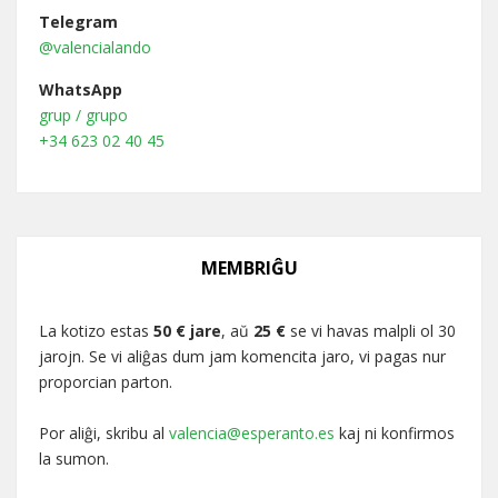
Telegram
@valencialando
WhatsApp
grup / grupo
+34 623 02 40 45
MEMBRIĜU
La kotizo estas
50 € jare
, aŭ
25 €
se vi havas malpli ol 30
jarojn. Se vi aliĝas dum jam komencita jaro, vi pagas nur
proporcian parton.
Por aliĝi, skribu al
valencia@esperanto.es
kaj ni konfirmos
la sumon.