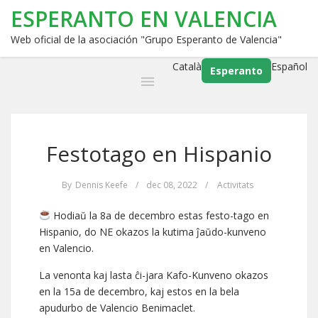
ESPERANTO EN VALENCIA
Web oficial de la asociación "Grupo Esperanto de Valencia"
Català
Español
Esperanto
Festotago en Hispanio
By
Dennis Keefe
/
dec 08, 2022
/
Activitats
Hodiaŭ la 8a de decembro estas festo-tago en
Hispanio, do NE okazos la kutima ĵaŭdo-kunveno
en Valencio.
La venonta kaj lasta ĉi-jara Kafo-Kunveno okazos
en la 15a de decembro, kaj estos en la bela
apudurbo de Valencio Benimaclet.