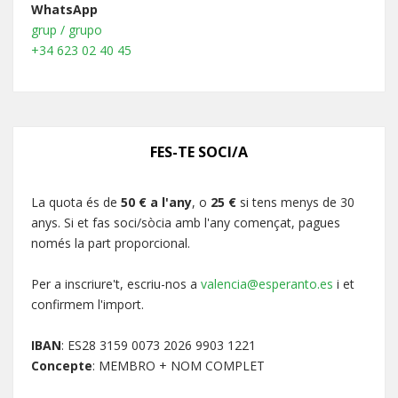
WhatsApp
grup / grupo
+34 623 02 40 45
FES-TE SOCI/A
La quota és de
50 € a l'any
, o
25 €
si tens menys de 30
anys. Si et fas soci/sòcia amb l'any començat, pagues
només la part proporcional.
Per a inscriure't, escriu-nos a
valencia@esperanto.es
i et
confirmem l'import.
IBAN
: ES28 3159 0073 2026 9903 1221
Concepte
: MEMBRO + NOM COMPLET