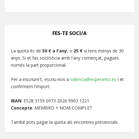
FES-TE SOCI/A
La quota és de
50 € a l'any
, o
25 €
si tens menys de 30
anys. Si et fas soci/sòcia amb l'any començat, pagues
només la part proporcional.
Per a inscriure't, escriu-nos a
valencia@esperanto.es
i et
confirmem l'import.
IBAN
: ES28 3159 0073 2026 9903 1221
Concepte
: MEMBRO + NOM COMPLET
També pots pagar la quota als encontres presencials.