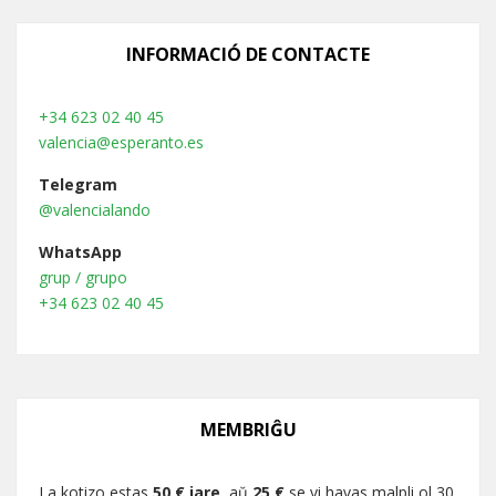
INFORMACIÓ DE CONTACTE
+34 623 02 40 45
valencia@esperanto.es
Telegram
@valencialando
WhatsApp
grup / grupo
+34 623 02 40 45
MEMBRIĜU
La kotizo estas
50 € jare
, aŭ
25 €
se vi havas malpli ol 30