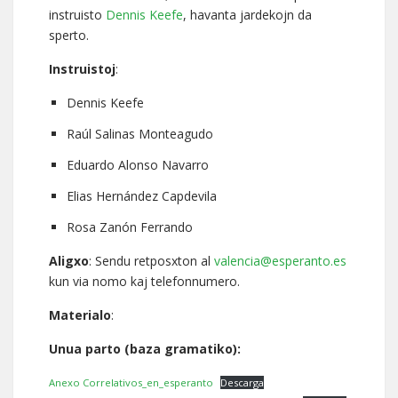
instruisto
Dennis Keefe
, havanta jardekojn da
sperto.
Instruistoj
:
Dennis Keefe
Raúl Salinas Monteagudo
Eduardo Alonso Navarro
Elias Hernández Capdevila
Rosa Zanón Ferrando
Aligxo
: Sendu retposxton al
valencia@esperanto.es
kun via nomo kaj telefonnumero.
Materialo
:
Unua parto (baza gramatiko):
Anexo Correlativos_en_esperanto
Descarga