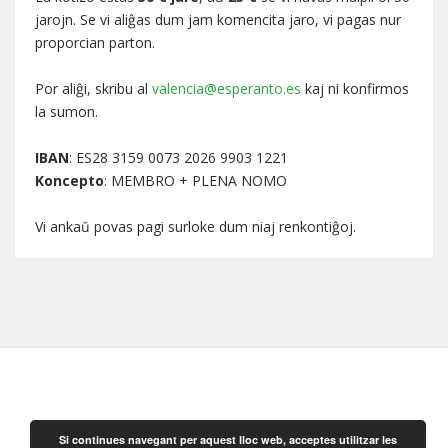
jarojn. Se vi aliĝas dum jam komencita jaro, vi pagas nur
proporcian parton.
Por aliĝi, skribu al
valencia@esperanto.es
kaj ni konfirmos
la sumon.
IBAN
: ES28 3159 0073 2026 9903 1221
Koncepto
: MEMBRO + PLENA NOMO
Vi ankaŭ povas pagi surloke dum niaj renkontiĝoj.
Si continues navegant per aquest lloc web, acceptes utilitzar les